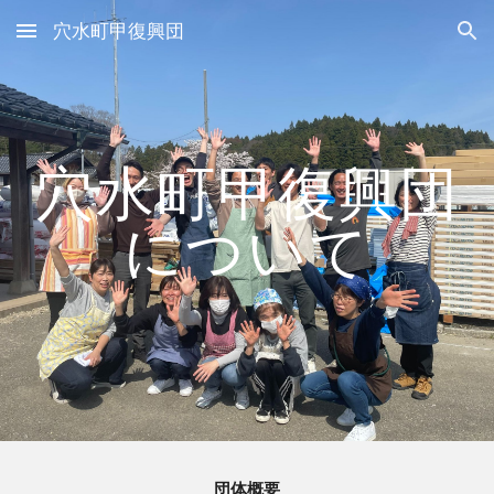
穴水町甲復興団
Skip to main content
Skip to navigation
穴水町甲復興団
について
団体概要