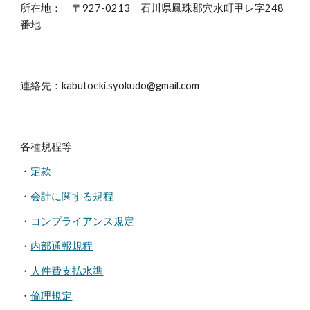
所在地： 〒927-0213 石川県鳳珠郡穴水町甲レ字248
番地
連絡先
：
kabutoeki.syokudo@gmail.com
各種規程等
・
定款
・
会計に関する規程
・
コンプライアンス規定
・
内部通報規程
・
人件費支払水準
・
倫理規定