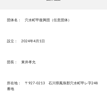
団体名： 穴水町甲復興団（任意団体）
設立： 2024年4月1日
団長： 東井孝允
所在地： 〒927-0213 石川県鳳珠郡穴水町甲レ字248
番地